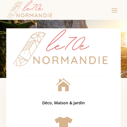

Déco, Maison & Jardin
