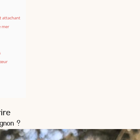
t attachant
e mer
s
 cœur
ire
ignon ?