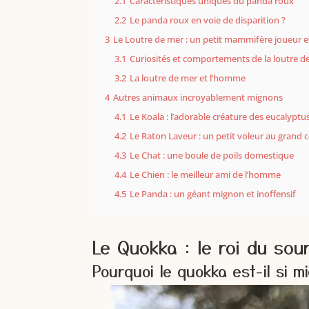
2.1
Caractéristiques uniques du panda roux
2.2
Le panda roux en voie de disparition ?
3
Le Loutre de mer : un petit mammifère joueur e
3.1
Curiosités et comportements de la loutre d
3.2
La loutre de mer et l’homme
4
Autres animaux incroyablement mignons
4.1
Le Koala : l’adorable créature des eucalyptu
4.2
Le Raton Laveur : un petit voleur au grand
4.3
Le Chat : une boule de poils domestique
4.4
Le Chien : le meilleur ami de l’homme
4.5
Le Panda : un géant mignon et inoffensif
Le Quokka : le roi du sour
Pourquoi le quokka est-il si m