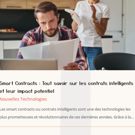
Smart Contracts : Tout savoir sur les contrats intelligents
et leur impact potentiel
Nouvelles Technologies
Les smart contracts ou contrats intelligents sont une des technologies les
plus prometteuses et révolutionnaires de ces dernières années. Grâce à la...