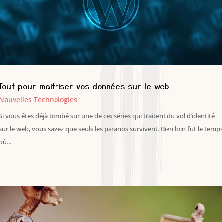
Tout pour maitriser vos données sur le web
Nouvelles Technologies
Si vous êtes déjà tombé sur une de ces séries qui traitent du vol d’identité
sur le web, vous savez que seuls les paranos survivent. Bien loin fut le temp
où...