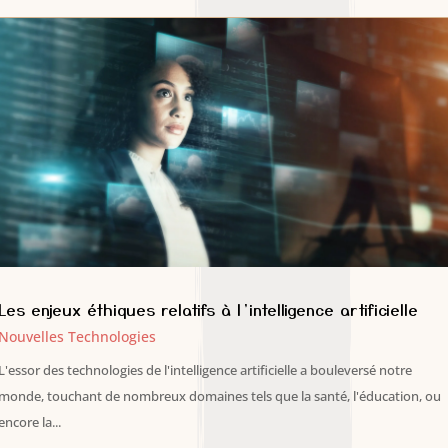
Les enjeux éthiques relatifs à l’intelligence artificielle
Nouvelles Technologies
L'essor des technologies de l'intelligence artificielle a bouleversé notre
monde, touchant de nombreux domaines tels que la santé, l'éducation, ou
encore la...