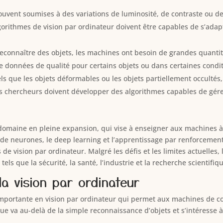
ouvent soumises à des variations de luminosité, de contraste ou de 
algorithmes de vision par ordinateur doivent être capables de s’adap
reconnaître des objets, les machines ont besoin de grandes quanti
de données de qualité pour certains objets ou dans certaines condit
tels que les objets déformables ou les objets partiellement occultés, 
es chercheurs doivent développer des algorithmes capables de gére
 domaine en pleine expansion, qui vise à enseigner aux machines à « 
x de neurones, le deep learning et l’apprentissage par renforcemen
e vision par ordinateur. Malgré les défis et les limites actuelles, 
tels que la sécurité, la santé, l’industrie et la recherche scientifiq
a vision par ordinateur
mportante en vision par ordinateur qui permet aux machines de com
 va au-delà de la simple reconnaissance d’objets et s’intéresse à l