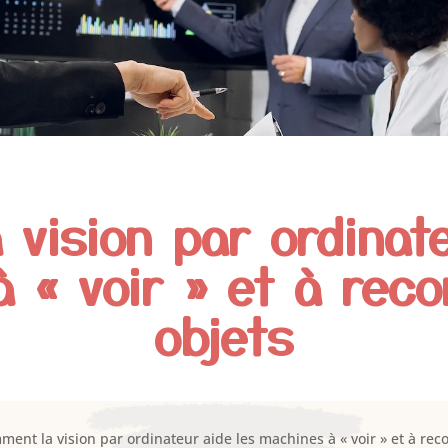
vision par ordinat
 « voir » et à reco
objets
ent la vision par ordinateur aide les machines à « voir » et à reco