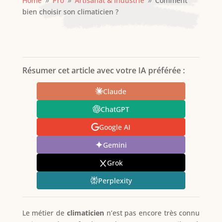
Home
Pro
Artisanat & Industrie
Comment
9
9
9
bien choisir son climaticien ?
Résumer cet article avec votre IA préférée :
Claude
ChatGPT
Google AI
Gemini
Grok
Perplexity
Le métier de
climaticien
n’est pas encore très connu