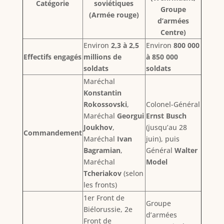
Catégorie
soviétiques
Groupe
(Armée rouge)
d’armées
Centre)
Environ
2,3 à 2,5
Environ
800 000
Effectifs engagés
millions de
à 850 000
soldats
soldats
Maréchal
Konstantin
Rokossovski
,
Colonel-Général
Maréchal
Georgui
Ernst Busch
Joukhov
,
(jusqu’au 28
Commandement
Maréchal
Ivan
juin), puis
Bagramian
,
Général
Walter
Maréchal
Model
Tcheriakov
(selon
les fronts)
1er Front de
Groupe
Biélorussie, 2e
d’armées
Front de