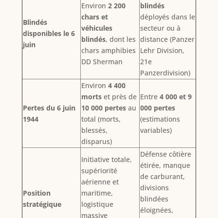
Environ
2 200
blindés
chars et
déployés dans le
Blindés
véhicules
secteur ou à
disponibles le 6
blindés
, dont les
distance (Panzer
juin
chars amphibies
Lehr Division,
DD Sherman
21e
Panzerdivision)
Environ
4 400
morts
et près de
Entre
4 000 et 9
Pertes du 6 juin
10 000 pertes
au
000 pertes
1944
total (morts,
(estimations
blessés,
variables)
disparus)
Défense côtière
Initiative totale,
étirée, manque
supériorité
de carburant,
aérienne et
divisions
Position
maritime,
blindées
stratégique
logistique
éloignées,
massive