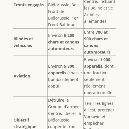
Centre, incluant
Fronts engagés
Biélorussie, 3e
les 3e, 4e et 9e
Front de
Armées
Biélorussie, 1er
allemandes
Front Baltique
Entre
700 et
Environ
5 200
Blindés et
900 chars et
chars et canons
véhicules
canons
automoteurs
automoteurs
Environ
1 000
Environ
5 300
appareils
, dont
appareils
(chasse,
une fraction
Aviation
bombardement,
seulement
appui)
réellement
opérationnelle
Détruire le
Tenir les lignes
Groupe d’armées
à l’est, protéger
Centre, libérer la
Varsovie et
Objectif
Biélorussie,
empêcher
stratégique
couper le front