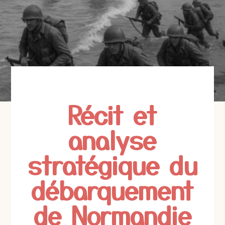
Récit et
analyse
stratégique du
débarquement
de Normandie