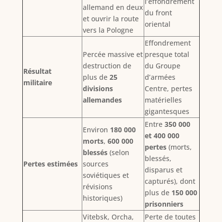
l’effondrement
allemand en deux
du front
et ouvrir la route
oriental
vers la Pologne
Effondrement
Percée massive et
presque total
destruction de
du Groupe
Résultat
plus de
25
d’armées
militaire
divisions
Centre, pertes
allemandes
matérielles
gigantesques
Entre
350 000
Environ
180 000
et 400 000
morts
,
600 000
pertes
(morts,
blessés
(selon
blessés,
Pertes estimées
sources
disparus et
soviétiques et
capturés), dont
révisions
plus de
150 000
historiques)
prisonniers
Vitebsk, Orcha,
Perte de toutes