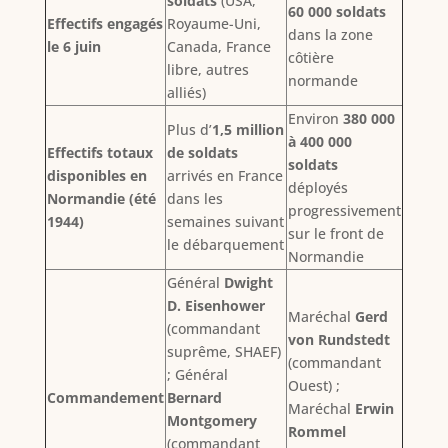
soldats
(USA,
60 000 soldats
Effectifs engagés
Royaume-Uni,
dans la zone
le 6 juin
Canada, France
côtière
libre, autres
normande
alliés)
Environ
380 000
Plus d’
1,5 million
à 400 000
Effectifs totaux
de soldats
soldats
disponibles en
arrivés en France
déployés
Normandie (été
dans les
progressivement
1944)
semaines suivant
sur le front de
le débarquement
Normandie
Général
Dwight
D. Eisenhower
Maréchal
Gerd
(commandant
von Rundstedt
suprême, SHAEF)
(commandant
; Général
Ouest) ;
Commandement
Bernard
Maréchal
Erwin
Montgomery
Rommel
(commandant