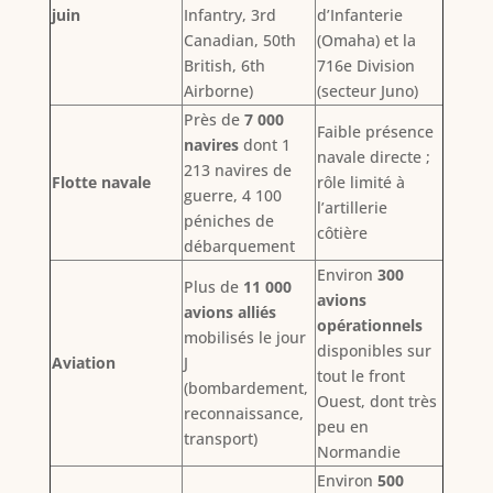
juin
Infantry, 3rd
d’Infanterie
Canadian, 50th
(Omaha) et la
British, 6th
716e Division
Airborne)
(secteur Juno)
Près de
7 000
Faible présence
navires
dont 1
navale directe ;
213 navires de
Flotte navale
rôle limité à
guerre, 4 100
l’artillerie
péniches de
côtière
débarquement
Environ
300
Plus de
11 000
avions
avions alliés
opérationnels
mobilisés le jour
disponibles sur
Aviation
J
tout le front
(bombardement,
Ouest, dont très
reconnaissance,
peu en
transport)
Normandie
Environ
500