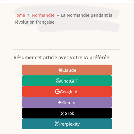
Home
Normandie
La Normandie pendant la
9
9
Révolution française
Résumer cet article avec votre IA préférée :
Claude
ChatGPT
Google AI
Gemini
Grok
Perplexity