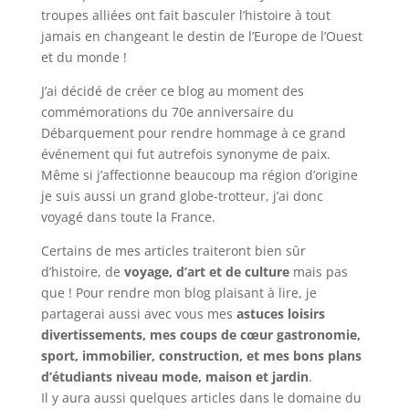
troupes alliées ont fait basculer l’histoire à tout
jamais en changeant le destin de l’Europe de l’Ouest
et du monde !
J’ai décidé de créer ce blog au moment des
commémorations du 70e anniversaire du
Débarquement pour rendre hommage à ce grand
événement qui fut autrefois synonyme de paix.
Même si j’affectionne beaucoup ma région d’origine
je suis aussi un grand globe-trotteur, j’ai donc
voyagé dans toute la France.
Certains de mes articles traiteront bien sûr
d’histoire, de
voyage, d’art et de culture
mais pas
que ! Pour rendre mon blog plaisant à lire, je
partagerai aussi avec vous mes
astuces loisirs
divertissements, mes coups de cœur gastronomie,
sport, immobilier, construction, et mes bons plans
d’étudiants niveau mode, maison et jardin
.
Il y aura aussi quelques articles dans le domaine du