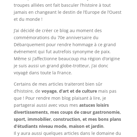
troupes alliées ont fait basculer l’histoire à tout
jamais en changeant le destin de l’Europe de l’Ouest
et du monde !
J’ai décidé de créer ce blog au moment des
commémorations du 70e anniversaire du
Débarquement pour rendre hommage à ce grand
événement qui fut autrefois synonyme de paix.
Même si j’affectionne beaucoup ma région d’origine
je suis aussi un grand globe-trotteur, j’ai donc
voyagé dans toute la France.
Certains de mes articles traiteront bien sûr
d’histoire, de
voyage, d’art et de culture
mais pas
que ! Pour rendre mon blog plaisant à lire, je
partagerai aussi avec vous mes
astuces loisirs
divertissements, mes coups de cœur gastronomie,
sport, immobilier, construction, et mes bons plans
d’étudiants niveau mode, maison et jardin
.
Il y aura aussi quelques articles dans le domaine du