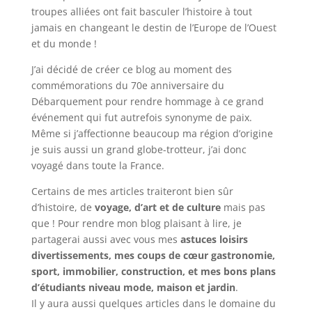
troupes alliées ont fait basculer l’histoire à tout
jamais en changeant le destin de l’Europe de l’Ouest
et du monde !
J’ai décidé de créer ce blog au moment des
commémorations du 70e anniversaire du
Débarquement pour rendre hommage à ce grand
événement qui fut autrefois synonyme de paix.
Même si j’affectionne beaucoup ma région d’origine
je suis aussi un grand globe-trotteur, j’ai donc
voyagé dans toute la France.
Certains de mes articles traiteront bien sûr
d’histoire, de
voyage, d’art et de culture
mais pas
que ! Pour rendre mon blog plaisant à lire, je
partagerai aussi avec vous mes
astuces loisirs
divertissements, mes coups de cœur gastronomie,
sport, immobilier, construction, et mes bons plans
d’étudiants niveau mode, maison et jardin
.
Il y aura aussi quelques articles dans le domaine du