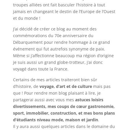
troupes alliées ont fait basculer l’histoire à tout
jamais en changeant le destin de l’Europe de l’Ouest
et du monde !
J’ai décidé de créer ce blog au moment des
commémorations du 70e anniversaire du
Débarquement pour rendre hommage à ce grand
événement qui fut autrefois synonyme de paix.
Même si j’affectionne beaucoup ma région d’origine
je suis aussi un grand globe-trotteur, j’ai donc
voyagé dans toute la France.
Certains de mes articles traiteront bien sûr
d’histoire, de
voyage, d’art et de culture
mais pas
que ! Pour rendre mon blog plaisant à lire, je
partagerai aussi avec vous mes
astuces loisirs
divertissements, mes coups de cœur gastronomie,
sport, immobilier, construction, et mes bons plans
d’étudiants niveau mode, maison et jardin
.
Il y aura aussi quelques articles dans le domaine du