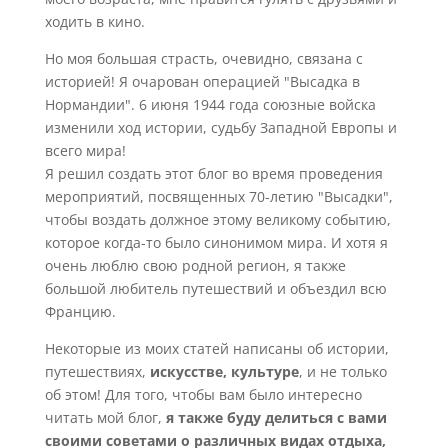
ходить в кино.
Но моя большая страсть, очевидно, связана с
историей! Я очарован операцией "Высадка в
Нормандии". 6 июня 1944 года союзные войска
изменили ход истории, судьбу Западной Европы и
всего мира!
Я решил создать этот блог во время проведения
мероприятий, посвященных 70-летию "Высадки",
чтобы воздать должное этому великому событию,
которое когда-то было синонимом мира. И хотя я
очень люблю свою родной регион, я также
большой любитель путешествий и объездил всю
Францию.
Некоторые из моих статей написаны об истории,
путешествиях,
искусстве, культуре
, и не только
об этом! Для того, чтобы вам было интересно
читать мой блог,
я также буду делиться с вами
своими советами о различных видах отдыха,