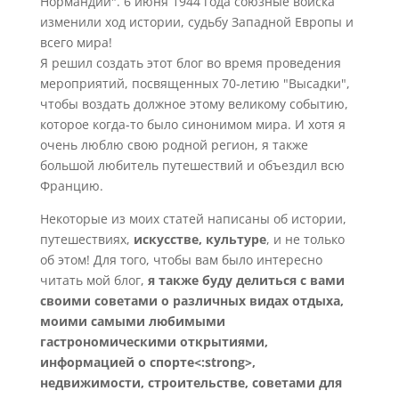
Нормандии". 6 июня 1944 года союзные войска
изменили ход истории, судьбу Западной Европы и
всего мира!
Я решил создать этот блог во время проведения
мероприятий, посвященных 70-летию "Высадки",
чтобы воздать должное этому великому событию,
которое когда-то было синонимом мира. И хотя я
очень люблю свою родной регион, я также
большой любитель путешествий и объездил всю
Францию.
Некоторые из моих статей написаны об истории,
путешествиях,
искусстве, культуре
, и не только
об этом! Для того, чтобы вам было интересно
читать мой блог,
я также буду делиться с вами
своими советами о различных видах отдыха,
моими самыми любимыми
гастрономическими открытиями,
информацией о спорте<:strong>,
недвижимости, строительстве, советами для