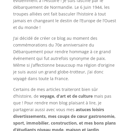
évidemment à l’Histoire ! Je suis fasciné par le
débarquement de Normandie. Le 6 Juin 1944, les
troupes alliées ont fait basculer l’histoire à tout
jamais en changeant le destin de l’Europe de l’Ouest
et du monde !
J’ai décidé de créer ce blog au moment des
commémorations du 70e anniversaire du
Débarquement pour rendre hommage à ce grand
événement qui fut autrefois synonyme de paix.
Même si j’affectionne beaucoup ma région d’origine
je suis aussi un grand globe-trotteur, j’ai donc
voyagé dans toute la France.
Certains de mes articles traiteront bien sûr
d’histoire, de
voyage, d’art et de culture
mais pas
que ! Pour rendre mon blog plaisant à lire, je
partagerai aussi avec vous mes
astuces loisirs
divertissements, mes coups de cœur gastronomie,
sport, immobilier, construction, et mes bons plans
d’étudiants niveau mode, maison et jardin
.