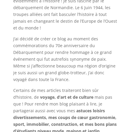
évidemment à l’Histoire ! Je suis fasciné par le
débarquement de Normandie. Le 6 Juin 1944, les
troupes alliées ont fait basculer l’histoire à tout
jamais en changeant le destin de l’Europe de l’Ouest
et du monde !
J’ai décidé de créer ce blog au moment des
commémorations du 70e anniversaire du
Débarquement pour rendre hommage à ce grand
événement qui fut autrefois synonyme de paix.
Même si j’affectionne beaucoup ma région d’origine
je suis aussi un grand globe-trotteur, j’ai donc
voyagé dans toute la France.
Certains de mes articles traiteront bien sûr
d’histoire, de
voyage, d’art et de culture
mais pas
que ! Pour rendre mon blog plaisant à lire, je
partagerai aussi avec vous mes
astuces loisirs
divertissements, mes coups de cœur gastronomie,
sport, immobilier, construction, et mes bons plans
d’étudiants niveau mode, maison et jardin
.