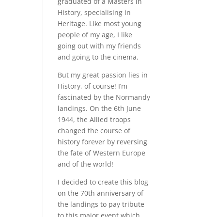
graduated of a Masters in
History, specialising in
Heritage. Like most young
people of my age, I like
going out with my friends
and going to the cinema.
But my great passion lies in
History, of course! I’m
fascinated by the Normandy
landings. On the 6th June
1944, the Allied troops
changed the course of
history forever by reversing
the fate of Western Europe
and of the world!
I decided to create this blog
on the 70th anniversary of
the landings to pay tribute
to this major event which