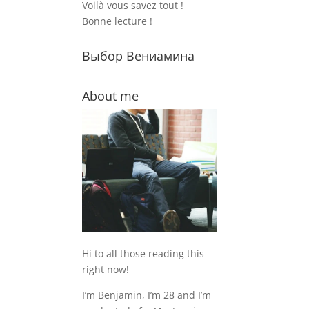
Voilà vous savez tout !
Bonne lecture !
Выбор Вениамина
About me
Hi to all those reading this
right now!
I’m Benjamin, I’m 28 and I’m