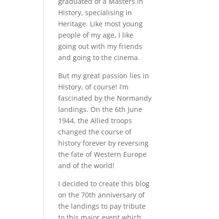
graduated of a Masters in
History, specialising in
Heritage. Like most young
people of my age, I like
going out with my friends
and going to the cinema.
But my great passion lies in
History, of course! I’m
fascinated by the Normandy
landings. On the 6th June
1944, the Allied troops
changed the course of
history forever by reversing
the fate of Western Europe
and of the world!
I decided to create this blog
on the 70th anniversary of
the landings to pay tribute
to this major event which