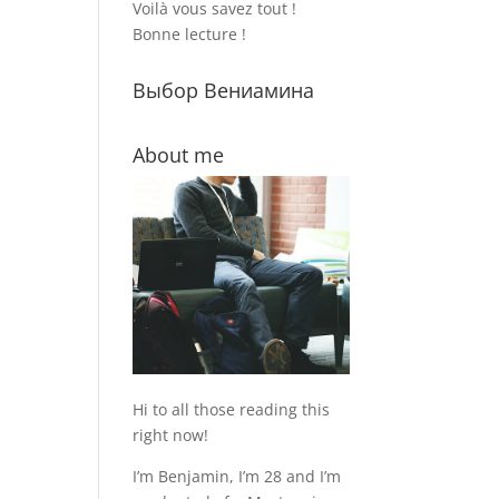
Voilà vous savez tout !
Bonne lecture !
Выбор Вениамина
About me
Hi to all those reading this
right now!
I’m Benjamin, I’m 28 and I’m