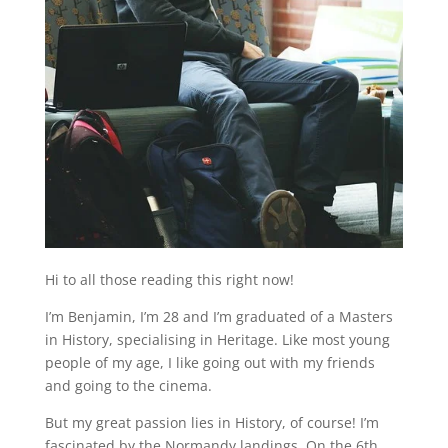
Hi to all those reading this right now!
I’m Benjamin, I’m 28 and I’m graduated of a Masters
in History, specialising in Heritage. Like most young
people of my age, I like going out with my friends
and going to the cinema.
But my great passion lies in History, of course! I’m
fascinated by the Normandy landings. On the 6th