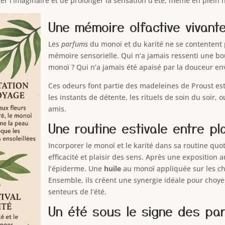
r l’imaginaire et de prolonger la sensation d’été, même en plein h
Une mémoire olfactive vivant
Les
parfums
du monoï et du karité ne se contentent 
mémoire sensorielle. Qui n’a jamais ressenti une b
monoï ? Qui n’a jamais été apaisé par la douceur en
Ces odeurs font partie des madeleines de Proust est
les instants de détente, les rituels de soin du soir, 
amis.
Une routine estivale entre pla
Incorporer le monoï et le karité dans sa routine quot
efficacité et plaisir des sens. Après une exposition a
l’épiderme. Une
huile
au monoï appliquée sur les ch
Ensemble, ils créent une synergie idéale pour choye
senteurs de l’été.
Un été sous le signe des pa