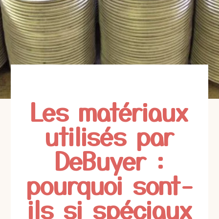
Les matériaux
utilisés par
DeBuyer :
pourquoi sont-
ils si spéciaux