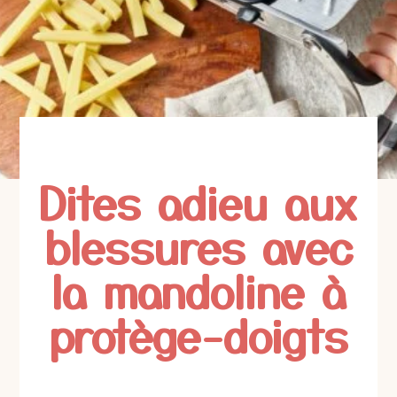
Dites adieu aux
blessures avec
la mandoline à
protège-doigts