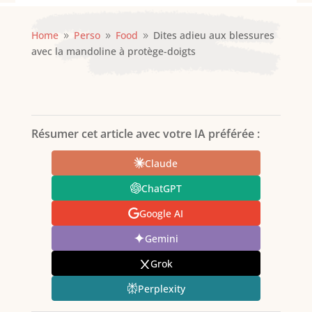
Home
Perso
Food
Dites adieu aux blessures
9
9
9
avec la mandoline à protège-doigts
Résumer cet article avec votre IA préférée :
Claude
ChatGPT
Google AI
Gemini
Grok
Perplexity