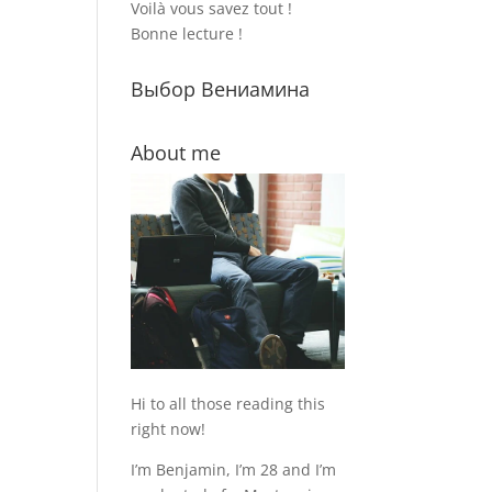
Voilà vous savez tout !
Bonne lecture !
Выбор Вениамина
About me
Hi to all those reading this
right now!
I’m Benjamin, I’m 28 and I’m