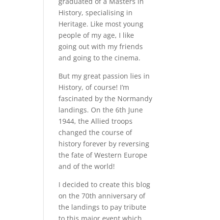
graduated of a Masters in
History, specialising in
Heritage. Like most young
people of my age, I like
going out with my friends
and going to the cinema.
But my great passion lies in
History, of course! I’m
fascinated by the Normandy
landings. On the 6th June
1944, the Allied troops
changed the course of
history forever by reversing
the fate of Western Europe
and of the world!
I decided to create this blog
on the 70th anniversary of
the landings to pay tribute
to this major event which