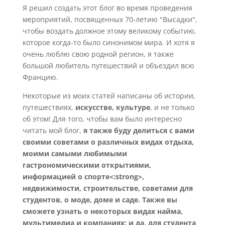
Я решил создать этот блог во время проведения
мероприятий, посвященных 70-летию "Высадки",
чтобы воздать должное этому великому событию,
которое когда-то было синонимом мира. И хотя я
очень люблю свою родной регион, я также
большой любитель путешествий и объездил всю
Францию.
Некоторые из моих статей написаны об истории,
путешествиях,
искусстве, культуре
, и не только
об этом! Для того, чтобы вам было интересно
читать мой блог,
я также буду делиться с вами
своими советами о различных видах отдыха,
моими самыми любимыми
гастрономическими открытиями,
информацией о спорте<:strong>,
недвижимости, строительстве, советами для
студентов, о моде, доме и саде. Также вы
сможете узнать о некоторых видах найма,
мультимедиа и компаниях: и да, для студента