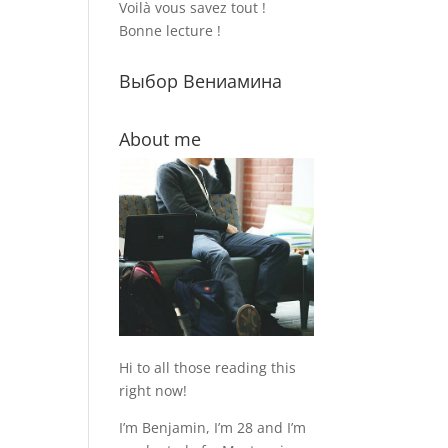
Voilà vous savez tout !
Bonne lecture !
Выбор Вениамина
About me
Hi to all those reading this
right now!
I’m Benjamin, I’m 28 and I’m