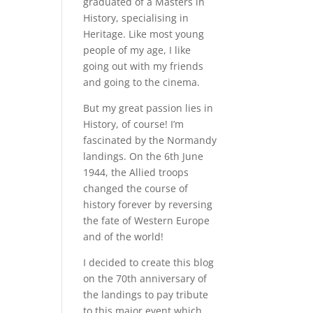
graduated of a Masters in
History, specialising in
Heritage. Like most young
people of my age, I like
going out with my friends
and going to the cinema.
But my great passion lies in
History, of course! I’m
fascinated by the Normandy
landings. On the 6th June
1944, the Allied troops
changed the course of
history forever by reversing
the fate of Western Europe
and of the world!
I decided to create this blog
on the 70th anniversary of
the landings to pay tribute
to this major event which