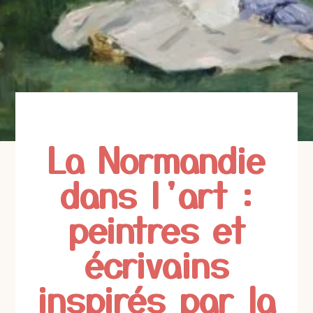
La Normandie
dans l’art :
peintres et
écrivains
inspirés par la