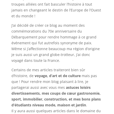
troupes alliées ont fait basculer l’histoire à tout
jamais en changeant le destin de l’Europe de l’Ouest
et du monde !
J’ai décidé de créer ce blog au moment des
commémorations du 70e anniversaire du
Débarquement pour rendre hommage à ce grand
événement qui fut autrefois synonyme de paix.
Même si j’affectionne beaucoup ma région d’origine
je suis aussi un grand globe-trotteur, j’ai donc
voyagé dans toute la France.
Certains de mes articles traiteront bien sûr
d’histoire, de
voyage, d’art et de culture
mais pas
que ! Pour rendre mon blog plaisant à lire, je
partagerai aussi avec vous mes
astuces loisirs
divertissements, mes coups de cœur gastronomie,
sport, immobilier, construction, et mes bons plans
d’étudiants niveau mode, maison et jardin
.
Il y aura aussi quelques articles dans le domaine du