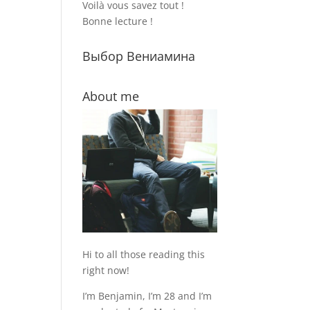
Voilà vous savez tout !
Bonne lecture !
Выбор Вениамина
About me
Hi to all those reading this
right now!
I’m Benjamin, I’m 28 and I’m