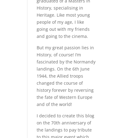
graduated of a Masters in
History, specialising in
Heritage. Like most young
people of my age, I like
going out with my friends
and going to the cinema.
But my great passion lies in
History, of course! I’m
fascinated by the Normandy
landings. On the 6th June
1944, the Allied troops
changed the course of
history forever by reversing
the fate of Western Europe
and of the world!
I decided to create this blog
on the 70th anniversary of
the landings to pay tribute
to this major event which