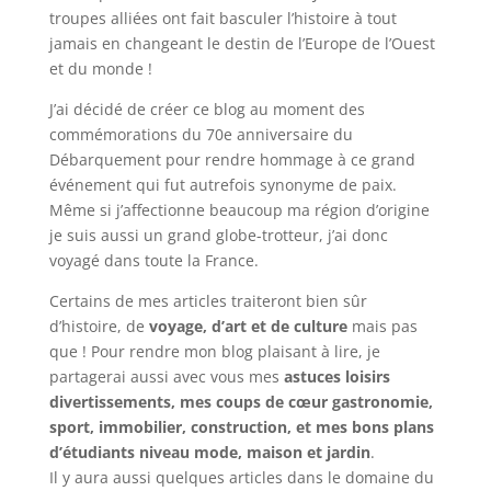
troupes alliées ont fait basculer l’histoire à tout
jamais en changeant le destin de l’Europe de l’Ouest
et du monde !
J’ai décidé de créer ce blog au moment des
commémorations du 70e anniversaire du
Débarquement pour rendre hommage à ce grand
événement qui fut autrefois synonyme de paix.
Même si j’affectionne beaucoup ma région d’origine
je suis aussi un grand globe-trotteur, j’ai donc
voyagé dans toute la France.
Certains de mes articles traiteront bien sûr
d’histoire, de
voyage, d’art et de culture
mais pas
que ! Pour rendre mon blog plaisant à lire, je
partagerai aussi avec vous mes
astuces loisirs
divertissements, mes coups de cœur gastronomie,
sport, immobilier, construction, et mes bons plans
d’étudiants niveau mode, maison et jardin
.
Il y aura aussi quelques articles dans le domaine du