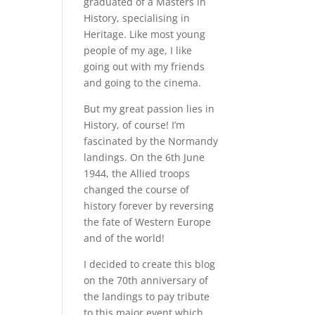
graduated of a Masters in
History, specialising in
Heritage. Like most young
people of my age, I like
going out with my friends
and going to the cinema.
But my great passion lies in
History, of course! I’m
fascinated by the Normandy
landings. On the 6th June
1944, the Allied troops
changed the course of
history forever by reversing
the fate of Western Europe
and of the world!
I decided to create this blog
on the 70th anniversary of
the landings to pay tribute
to this major event which