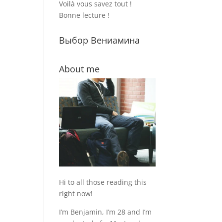
Voilà vous savez tout !
Bonne lecture !
Выбор Вениамина
About me
Hi to all those reading this
right now!
I’m Benjamin, I’m 28 and I’m