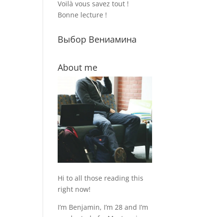
Voilà vous savez tout !
Bonne lecture !
Выбор Вениамина
About me
Hi to all those reading this
right now!
I’m Benjamin, I’m 28 and I’m