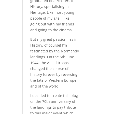
graduated of a Masters in
History, specialising in
Heritage. Like most young
people of my age, I like
going out with my friends
and going to the cinema.
But my great passion lies in
History, of course! I’m
fascinated by the Normandy
landings. On the 6th June
1944, the Allied troops
changed the course of
history forever by reversing
the fate of Western Europe
and of the world!
I decided to create this blog
on the 70th anniversary of
the landings to pay tribute
to this major event which