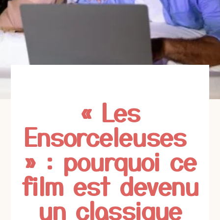
« Les
Ensorceleuses
» : pourquoi ce
film est devenu
un classique