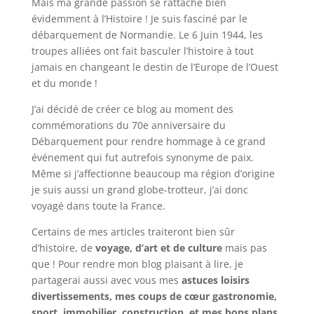
Mais ma grande passion se rattache bien
évidemment à l’Histoire ! Je suis fasciné par le
débarquement de Normandie. Le 6 Juin 1944, les
troupes alliées ont fait basculer l’histoire à tout
jamais en changeant le destin de l’Europe de l’Ouest
et du monde !
J’ai décidé de créer ce blog au moment des
commémorations du 70e anniversaire du
Débarquement pour rendre hommage à ce grand
événement qui fut autrefois synonyme de paix.
Même si j’affectionne beaucoup ma région d’origine
je suis aussi un grand globe-trotteur, j’ai donc
voyagé dans toute la France.
Certains de mes articles traiteront bien sûr
d’histoire, de
voyage, d’art et de culture
mais pas
que ! Pour rendre mon blog plaisant à lire, je
partagerai aussi avec vous mes
astuces loisirs
divertissements, mes coups de cœur gastronomie,
sport, immobilier, construction, et mes bons plans