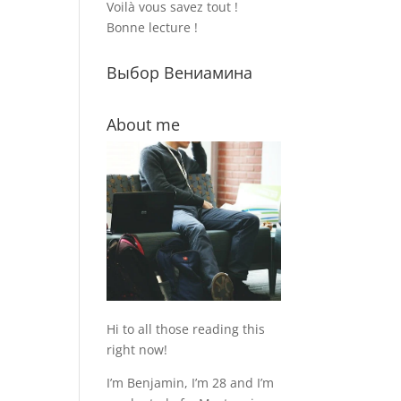
Voilà vous savez tout !
Bonne lecture !
Выбор Вениамина
About me
Hi to all those reading this
right now!
I’m Benjamin, I’m 28 and I’m