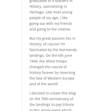
graduated of a Masters in
History, specialising in
Heritage. Like most young
people of my age, I like
going out with my friends
and going to the cinema.
But my great passion lies in
History, of course! I’m
fascinated by the Normandy
landings. On the 6th June
1944, the Allied troops
changed the course of
history forever by reversing
the fate of Western Europe
and of the world!
I decided to create this blog
on the 70th anniversary of
the landings to pay tribute
to this major event which