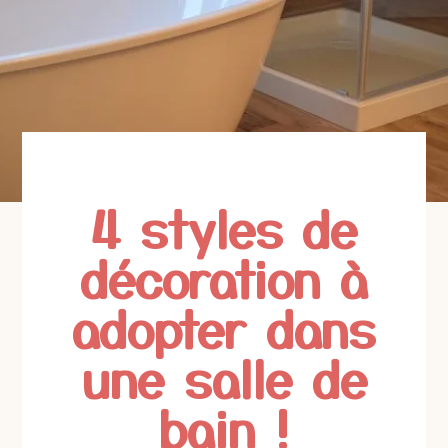
4 styles de
décoration à
adopter dans
une salle de
bain !